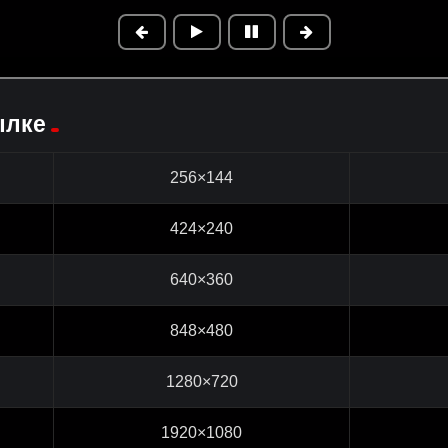
ылке
256×144
424×240
640×360
848×480
1280×720
1920×1080