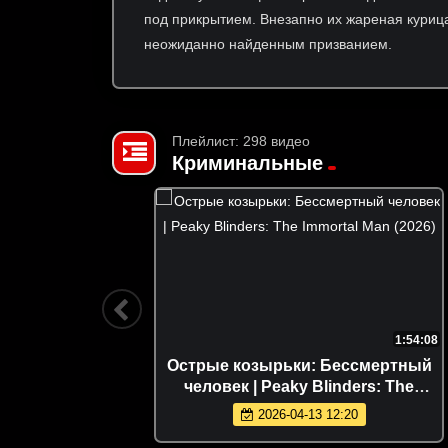
под прикрытием. Внезапно их жареная курица
неожиданно найденным призванием.
Плейлист: 298 видео
Криминальные
1:29:54
1:54:08
: Место
Острые козырьки: Бессмертный
| Police
человек | Peaky Blinders: The
mi Beach
Immortal Man (2026)
2026-04-13 12:20