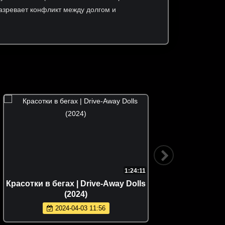
азревает конфликт между долгом и
1:24:11
Красотки в бегах | Drive-Away Dolls
Наёмный
(2024)
2024-04-03 11:56