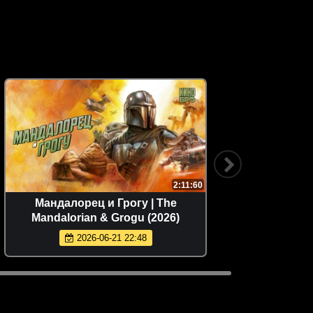
2:11:60
Мандалорец и Грогу | The
Властел
Mandalorian & Grogu (2026)
2026-06-21 22:48