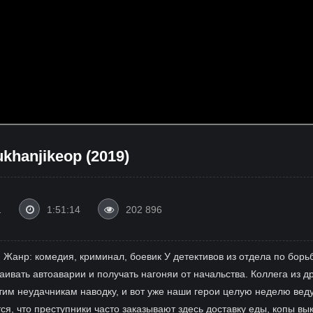
khanjikeop (2019)
1
1:51:14
202 896
 Жанр: комедия, криминал, боевик У детективов из отдела по борь
ивать автоаварии и получать нагоняи от начальства. Коллега из др
им неудачникам наводку, и вот уже наши герои целую неделю вед
тся, что преступники часто заказывают здесь доставку еды, копы 