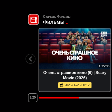
Скачать Фильмы
Фильмы
2:08:08
1:35:35
)
Очень страшное кино (6) | Scary
Movie (2026)
2026-06-25 00:12
3/20