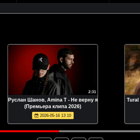
2:14
Gran Error x ANTONIA - Levitate
(Official Video 2026)
2026-05-16 13:24