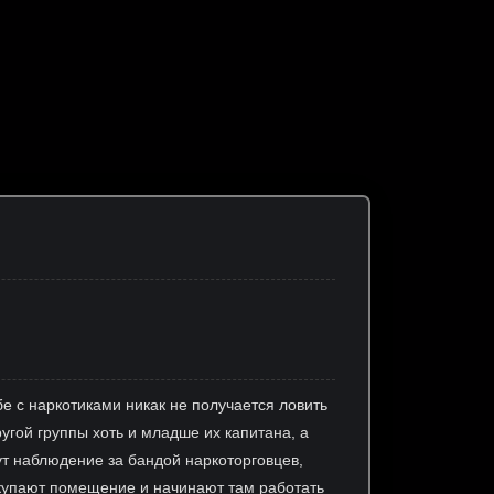
бе с наркотиками никак не получается ловить
угой группы хоть и младше их капитана, а
ут наблюдение за бандой наркоторговцев,
выкупают помещение и начинают там работать