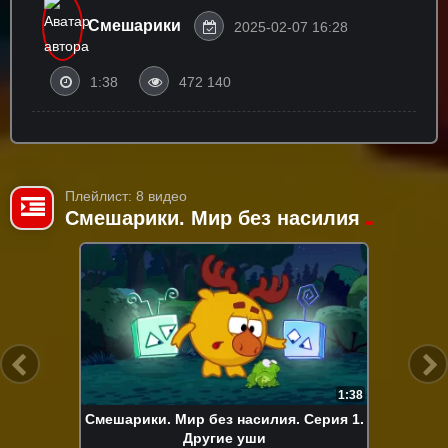
Смешарики
2025-02-07 16:28
1:38
472 140
Плейлист: 8 видео
Смешарики. Мир без насилия
1:38
Смешарики. Мир без насилия. Серия 1.
Другие уши