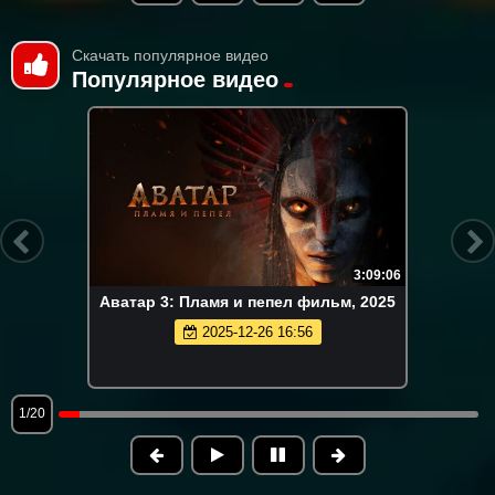
Скачать популярное видео
Популярное видео
3:09:06
Аватар 3: Пламя и пепел фильм, 2025
2025-12-26 16:56
1/20