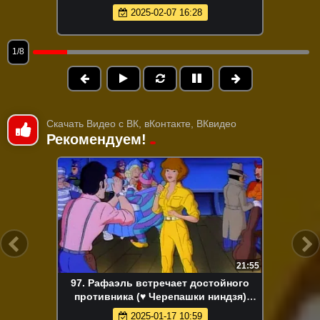
2025-02-07 16:28
1/8
Скачать Видео с ВК, вКонтакте, ВКвидео
Рекомендуем!
21:55
97. Рафаэль встречает достойного
противника (♥ Черепашки ниндзя)
Мультики для детей мультсериалы
2025-01-17 10:59