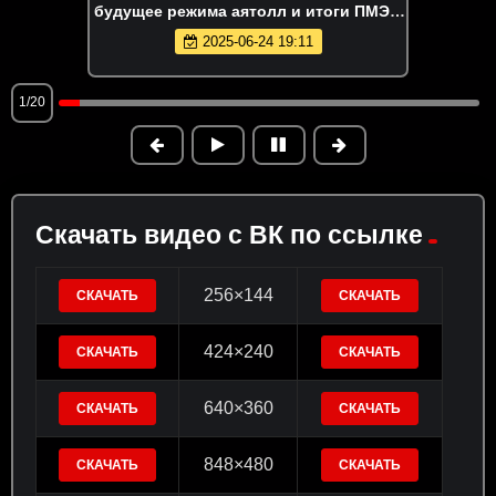
будущее режима аятолл и итоги ПМЭФ
|| Не выходя из комнаты
2025-06-24 19:11
1/20
Скачать видео с ВК по ссылке
256×144
СКАЧАТЬ
СКАЧАТЬ
424×240
СКАЧАТЬ
СКАЧАТЬ
640×360
СКАЧАТЬ
СКАЧАТЬ
848×480
СКАЧАТЬ
СКАЧАТЬ