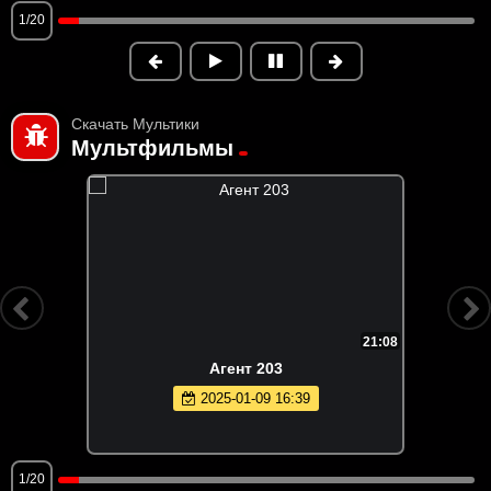
1/20
Скачать Мультики
Мультфильмы
21:08
Агент 203
2025-01-09 16:39
1/20