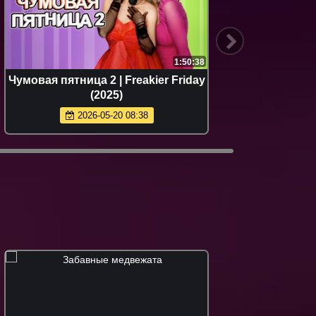
1:50:38
Чумовая пятница 2 | Freakier Friday
Супе
(2025)
2026-05-20 08:38