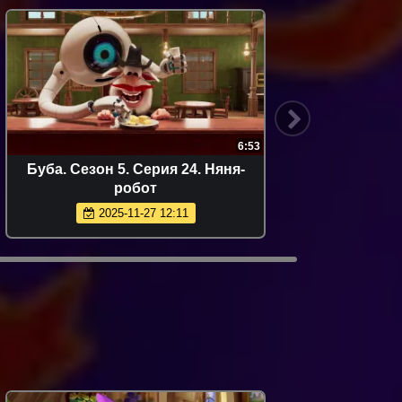
6:53
Буба. Сезон 5. Серия 24. Няня-
Буба. С
робот
2025-11-27 12:11