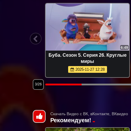
6:53
6:49
 1.
Буба. Сезон 5. Серия 26. Круглые
к
миры
2025-11-27 12:28
3/26
Скачать Видео с ВК, вКонтакте, ВКвидео
Рекомендуем!