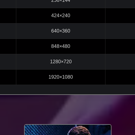
256×144
424×240
640×360
848×480
1280×720
1920×1080