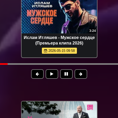
2:14
 - Болит моя душа
Enrasta - Бейби ту н
ера клипа 2026)
клипа 202
026-05-10 15:00
2026-06-21 1