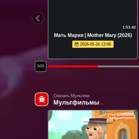
1:37:22
1:51:42
я | Miss
Мать Мария | Mother Mary (2026)
)
2026-05-26 13:06
3/20
Скачать Мультики
Мультфильмы