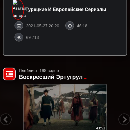
Турецкие И Европейские Сериалы
2021-05-27 20:20
46:18
69 713
Плейлист: 198 видео
Воскресший Эртугрул
43:52