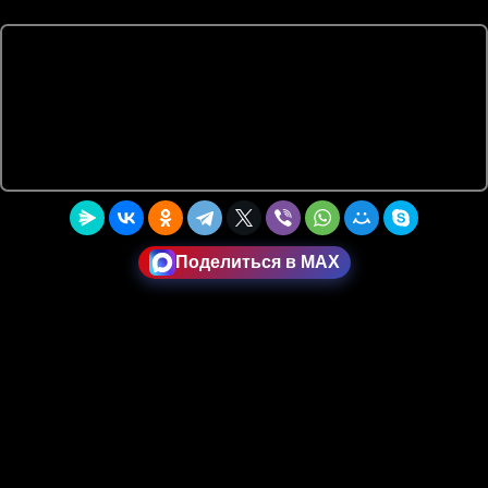
Поделиться в MAX