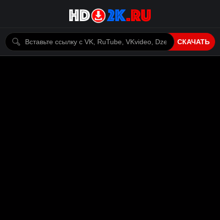
СКАЧАТЬ