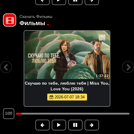
Скачать Фильмы
Фильмы
1:37:22
Скучаю по тебе, люблю тебя | Miss You,
Love You (2026)
2026-07-07 18:34
1/20