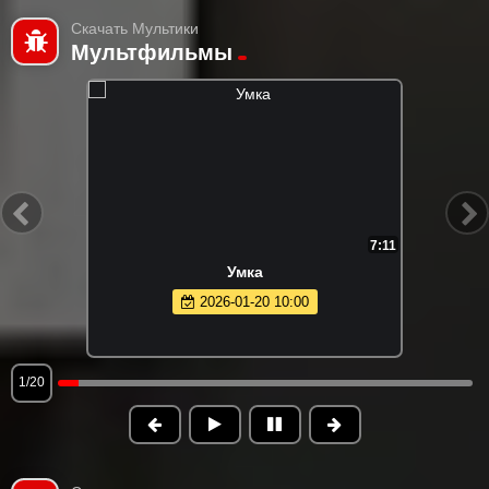
Скачать Мультики
Мультфильмы
7:11
Умка
2026-01-20 10:00
1/20