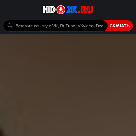
СКАЧАТЬ