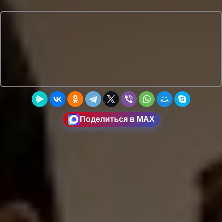
Поделиться в MAX