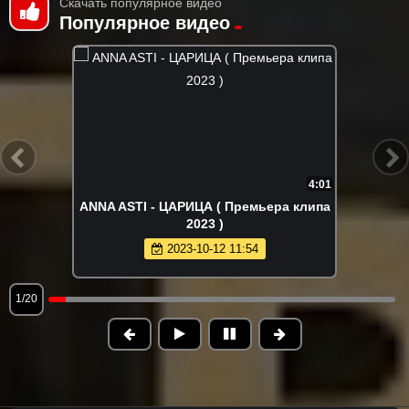
Скачать популярное видео
Популярное видео
4:01
ANNA ASTI - ЦАРИЦА ( Премьера клипа
2023 )
2023-10-12 11:54
1/20