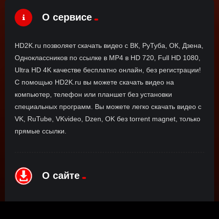
О сервисе
HD2K.ru позволяет скачать видео с ВК, РуТуба, ОК, Дзена,
Одноклассников по ссылке в MP4 в HD 720, Full HD 1080,
Ultra HD 4K качестве бесплатно онлайн, без регистрации!
С помощью HD2K.ru вы можете скачать видео на
компьютер, телефон или планшет без установки
специальных программ. Вы можете легко скачать видео с
VK, RuTube, VKvideo, Dzen, OK без torrent magnet, только
прямые ссылки.
О сайте
Инофрмация о нас, о наших планах и новости сервиса, а
также о нашем браузерном расширении Save4K, где