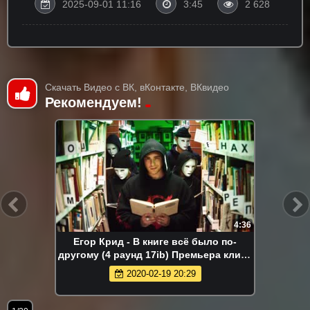
2025-09-01 11:16
3:45
2 628
Скачать Видео с ВК, вКонтакте, ВКвидео
Рекомендуем!
4:36
Егор Крид - В книге всё было по-
другому (4 раунд 17ib) Премьера клипа
2020
2020-02-19 20:29