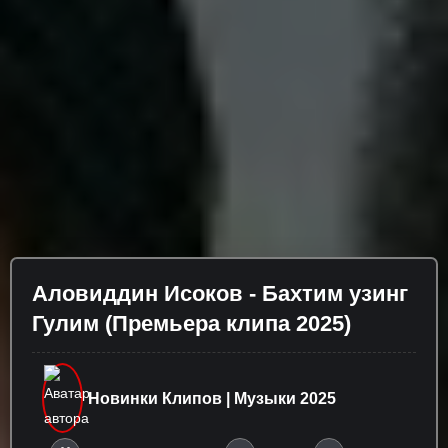
Аловиддин Исоков - Бахтим узинг
Гулим (Премьера клипа 2025)
Новинки Клипов | Музыки 2025