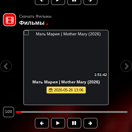
Скачать Фильмы
Фильмы
1:51:42
Мать Мария | Mother Mary (2026)
2026-05-26 13:06
1/20