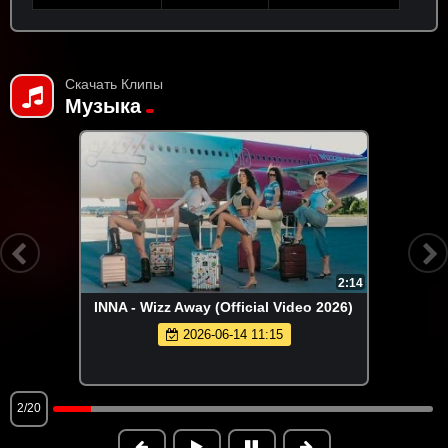
Скачать Клипы
Музыка
2:14
INNA - Wizz Away (Official Video 2026)
2026-06-14 11:15
2/20