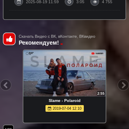
2025-08-19 11:59
3:05
4 755
Скачать Видео с ВК, вКонтакте, ВКвидео
Рекомендуем!
2:55
Slame - Polaroid
2019-07-04 12:10