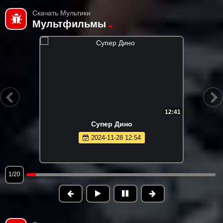
Скачать Мультики
Мультфильмы
12:41
Супер Дино
2024-11-28 12:54
1/20