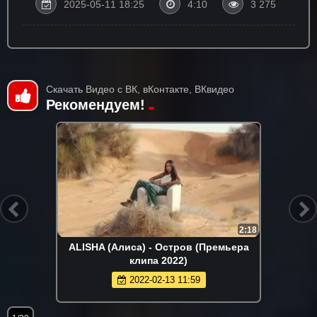
2025-05-11 18:25
4:10
3 275
Скачать Видео с ВК, вКонтакте, ВКвидео
Рекомендуем!
2:18
ALISHA (Алиса) - Остров (Премьера
клипа 2022)
2022-02-13 11:59