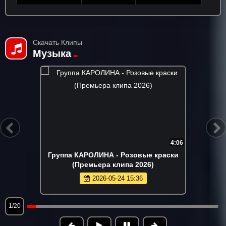
Скачать Клипы
Музыка
4:06
Розовые краски
Юлия Имранова - Держи 
па 2026)
(Премьера клипа 
 15:36
2026-05-26 11
2/20