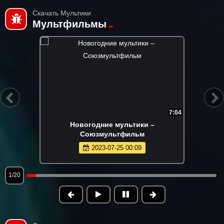
Скачать Мультики
Мультфильмы
7:04
Новогодние мультики –
Союзмультфильм
2023-07-25 00:09
1/20