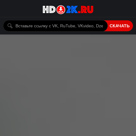
СКАЧАТЬ