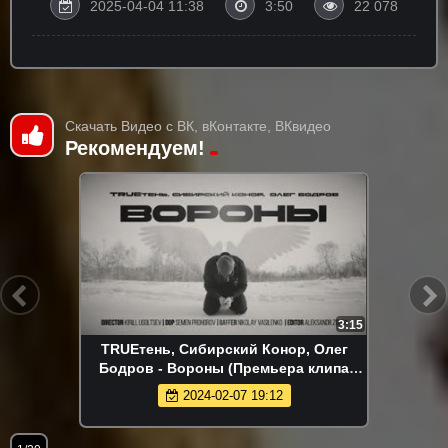
2025-04-04 11:38
3:50
22 078
Скачать Видео с ВК, вКонтакте, ВКвидео
Рекомендуем!
3:15
TRUEтень, Сибирский Конор, Олег
Бодров - Вороны (Премьера клипа
2024)
2024-02-07 19:12