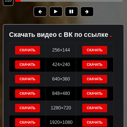
1/20
Скачать видео с ВК по ссылке
256×144
СКАЧАТЬ
СКАЧАТЬ
424×240
СКАЧАТЬ
СКАЧАТЬ
640×360
СКАЧАТЬ
СКАЧАТЬ
848×480
СКАЧАТЬ
СКАЧАТЬ
1280×720
СКАЧАТЬ
СКАЧАТЬ
1920×1080
СКАЧАТЬ
СКАЧАТЬ