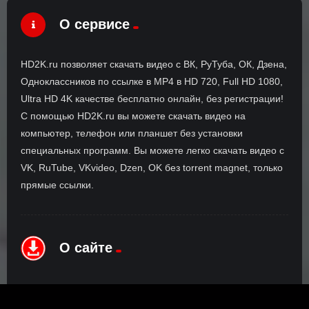
О сервисе
HD2K.ru позволяет скачать видео с ВК, РуТуба, ОК, Дзена,
Одноклассников по ссылке в MP4 в HD 720, Full HD 1080,
Ultra HD 4K качестве бесплатно онлайн, без регистрации!
С помощью HD2K.ru вы можете скачать видео на
компьютер, телефон или планшет без установки
специальных программ. Вы можете легко скачать видео с
VK, RuTube, VKvideo, Dzen, OK без torrent magnet, только
прямые ссылки.
О сайте
Инофрмация о нас, о наших планах и новости сервиса, а
также о нашем браузерном расширении Save4K, где