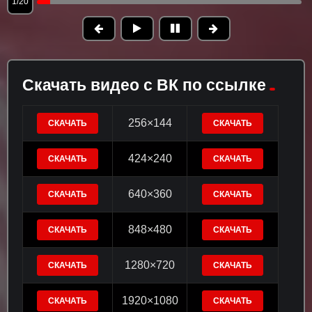
1/20
Скачать видео с ВК по ссылке
256×144
СКАЧАТЬ
СКАЧАТЬ
424×240
СКАЧАТЬ
СКАЧАТЬ
640×360
СКАЧАТЬ
СКАЧАТЬ
848×480
СКАЧАТЬ
СКАЧАТЬ
1280×720
СКАЧАТЬ
СКАЧАТЬ
1920×1080
СКАЧАТЬ
СКАЧАТЬ