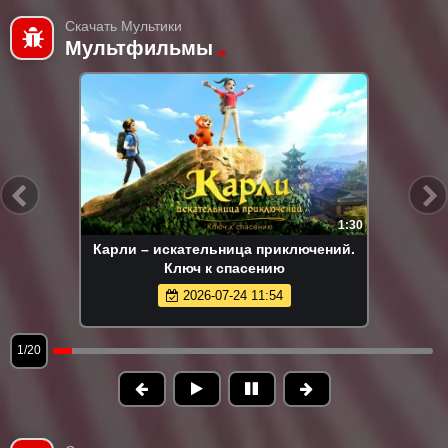
Скачать Мультики
Мультфильмы
1:30
Карли – искательница приключений.
Ключ к спасению
2026-07-24 11:54
1/20