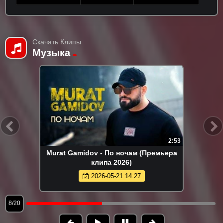
Скачать Клипы
Музыка
2:53
Murat Gamidov - По ночам (Премьера
клипа 2026)
2026-05-21 14:27
8/20