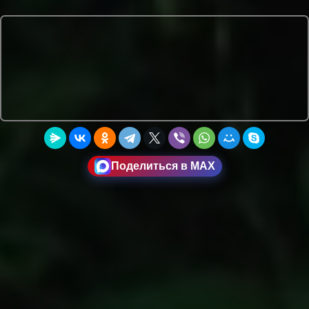
Поделиться в MAX