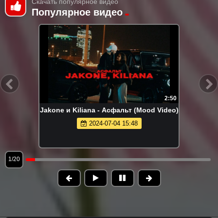
Скачать популярное видео
Популярное видео
2:50
Jakone и Kiliana - Асфальт (Mood Video)
2024-07-04 15:48
1/20