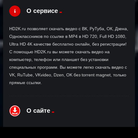
О сервисе
HD2K.ru позволяет скачать видео с ВК, РуТуба, ОК, Дзена,
Одноклассников по ссылке в MP4 в HD 720, Full HD 1080,
Ultra HD 4K качестве бесплатно онлайн, без регистрации!
С помощью HD2K.ru вы можете скачать видео на
компьютер, телефон или планшет без установки
специальных программ. Вы можете легко скачать видео с
VK, RuTube, VKvideo, Dzen, OK без torrent magnet, только
прямые ссылки.
О сайте
Инофрмация о нас, о наших планах и новости сервиса, а
также о нашем браузерном расширении Save4K, где