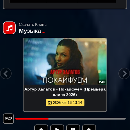
Скачать Клипы
Музыка
3:40
Артур Халатов - Покайфуем (Премьера
клипа 2026)
2026-05-16 13:14
6/20