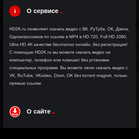
О сервисе
HD2K.ru позволяет скачать видео с ВК, РуТуба, ОК, Дзена,
Одноклассников по ссылке в MP4 в HD 720, Full HD 1080,
Ultra HD 4K качестве бесплатно онлайн, без регистрации!
С помощью HD2K.ru вы можете скачать видео на
компьютер, телефон или планшет без установки
специальных программ. Вы можете легко скачать видео с
VK, RuTube, VKvideo, Dzen, OK без torrent magnet, только
прямые ссылки.
О сайте
Инофрмация о нас, о наших планах и новости сервиса, а
также о нашем браузерном расширении Save4K, где