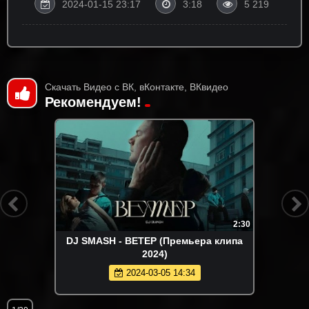
2024-01-15 23:17
3:18
5 219
Скачать Видео с ВК, вКонтакте, ВКвидео
Рекомендуем!
2:30
DJ SMASH - ВЕТЕР (Премьера клипа
2024)
2024-03-05 14:34