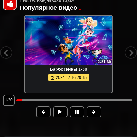
Скачать популярное видео
Популярное видео
2:21:36
Барбоскины 1-30
2024-12-16 20:15
1/20