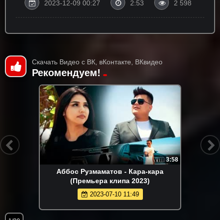
2023-12-09 00:27
2:53
2 598
Скачать Видео с ВК, вКонтакте, ВКвидео
Рекомендуем!
3:58
Аббос Рузмаматов - Кара-кара
(Премьера клипа 2023)
2023-07-10 11:49