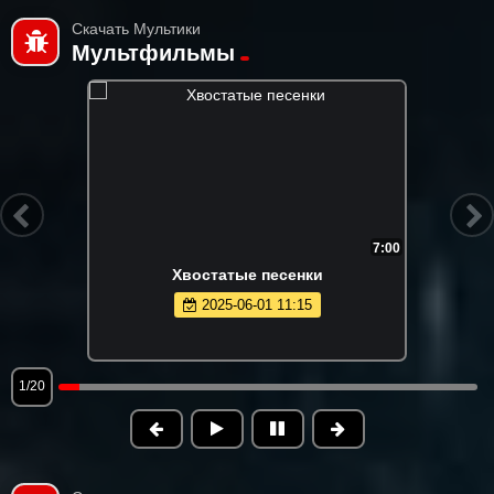
Скачать Мультики
Мультфильмы
7:00
Хвостатые песенки
2025-06-01 11:15
1/20