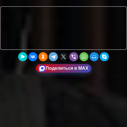
Поделиться в MAX