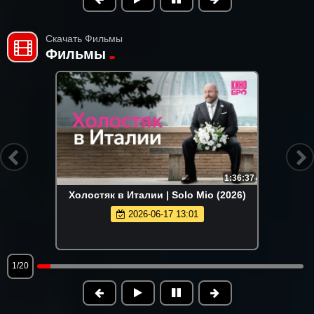
Скачать Фильмы
Фильмы
1:36:37
Холостяк в Италии | Solo Mio (2026)
2026-06-17 13:01
1/20