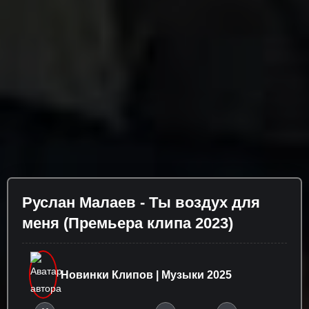
Руслан Малаев - Ты воздух для
меня (Премьера клипа 2023)
Новинки Клипов | Музыки 2025