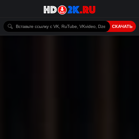
СКАЧАТЬ