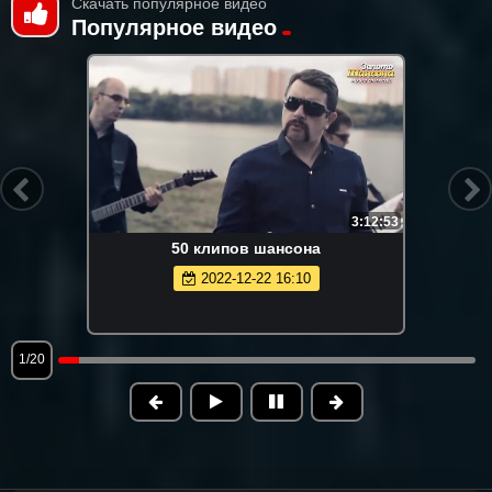
Скачать популярное видео
Популярное видео
3:12:53
50 клипов шансона
2022-12-22 16:10
1/20