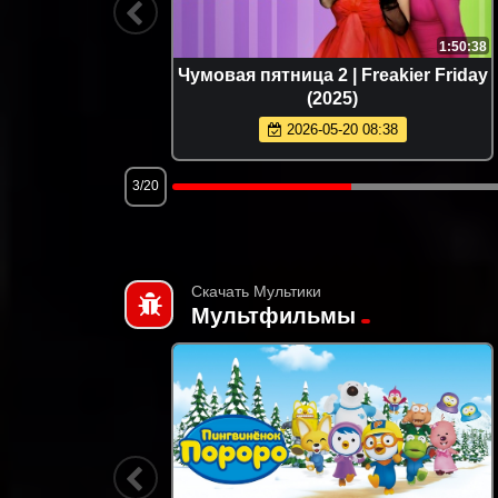
1:31:23
1:50:38
5)
Чумовая пятница 2 | Freakier Friday
(2025)
2026-05-20 08:38
3/20
Скачать Мультики
Мультфильмы