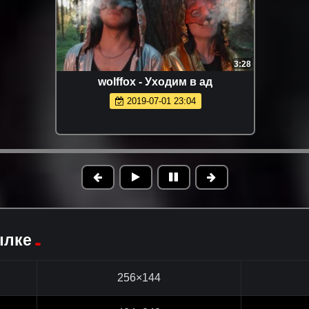
3:28
wolffox - Уходим в ад
2019-07-01 23:04
ылке
256×144