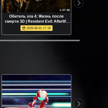
1:37:36
Обитель зла 4: Жизнь после
Ма
смерти 3D | Resident Evil: Afterlife
Man
(2010)
2026-06-01 17:18