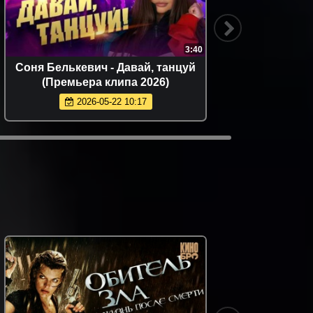
3:40
Соня Белькевич - Давай, танцуй
Руст
(Премьера клипа 2026)
(
2026-05-22 10:17