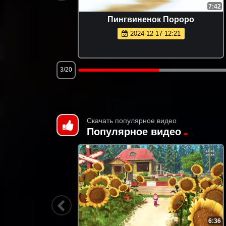
4:33
7:42
щитники
Пингвиненок Пороро
2024-12-17 12:21
3/20
Скачать популярное видео
Популярное видео
1:47:25
6:36