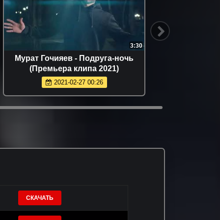
3:30
Мурат Гочияев - Подруга-ночь
LIN
(Премьера клипа 2021)
(
2021-02-27 00:26
СКАЧАТЬ