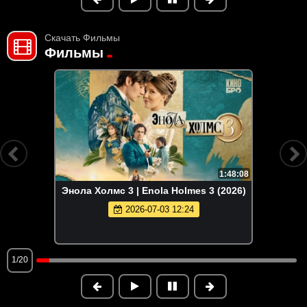
Скачать Фильмы
Фильмы
1:48:08
Энола Холмс 3 | Enola Holmes 3 (2026)
2026-07-03 12:24
1/20