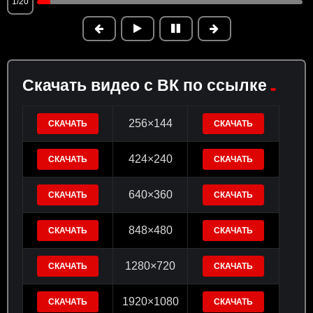
1/20
Скачать видео с ВК по ссылке
256×144
СКАЧАТЬ
СКАЧАТЬ
424×240
СКАЧАТЬ
СКАЧАТЬ
640×360
СКАЧАТЬ
СКАЧАТЬ
848×480
СКАЧАТЬ
СКАЧАТЬ
1280×720
СКАЧАТЬ
СКАЧАТЬ
1920×1080
СКАЧАТЬ
СКАЧАТЬ