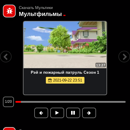
Скачать Мультики
Мультфильмы
13:27
Рэй и пожарный патруль Сезон 1
2021-09-22 23:51
1/20