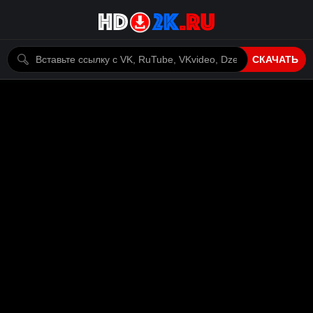
СКАЧАТЬ