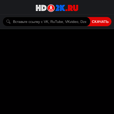
СКАЧАТЬ