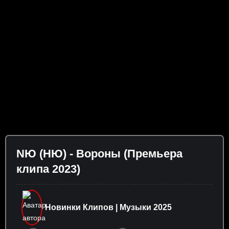
NЮ (НЮ) - Вороны (Премьера
клипа 2023)
Новинки Клипов | Музыки 2025