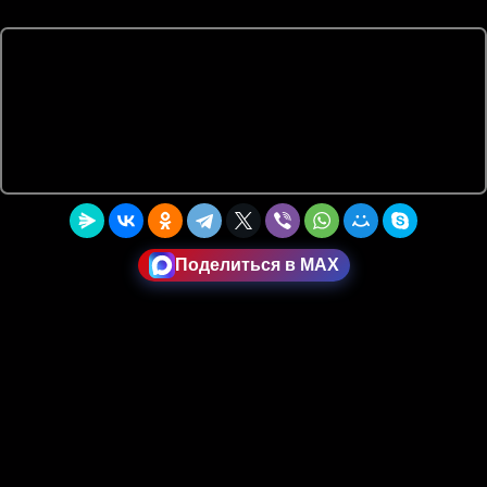
Поделиться в MAX