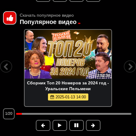
Скачать популярное видео
Популярное видео
2:52:30
Сборник Топ 20 Номеров за 2024 год -
Уральские Пельмени
2025-01-13 14:00
1/20