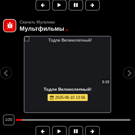
Скачать Мультики
Мультфильмы
3:15
Тодли Великолепный!
2025-06-10 13:56
1/20