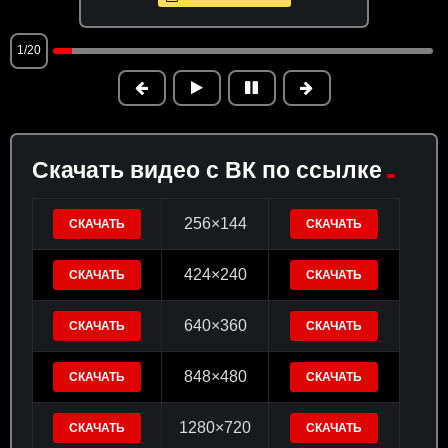
1/20
Скачать видео с ВК по ссылке
256×144
СКАЧАТЬ
СКАЧАТЬ
424×240
СКАЧАТЬ
СКАЧАТЬ
640×360
СКАЧАТЬ
СКАЧАТЬ
848×480
СКАЧАТЬ
СКАЧАТЬ
1280×720
СКАЧАТЬ
СКАЧАТЬ