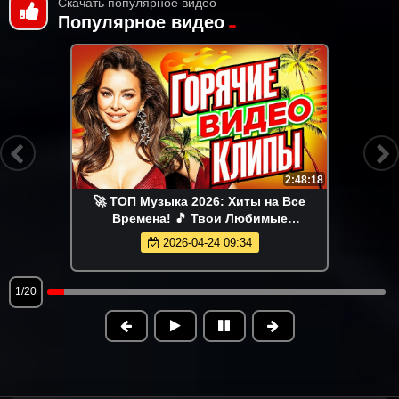
Скачать популярное видео
Популярное видео
2:48:18
🚀 ТОП Музыка 2026: Хиты на Все
Времена! 🎵 Твои Любимые
Исполнители 💎
2026-04-24 09:34
1/20