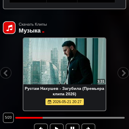
Скачать Клипы
Музыка
3:31
Рустам Нахушев - Загубила (Премьера
клипа 2026)
2026-05-21 20:27
5/20