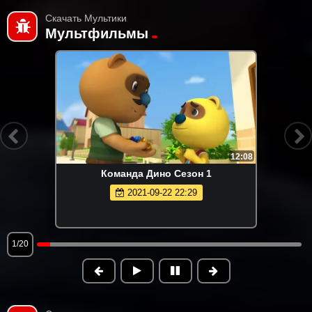
Скачать Мультики
Мультфильмы
12:08
Команда Дино Сезон 1
2021-09-22 22:29
1/20