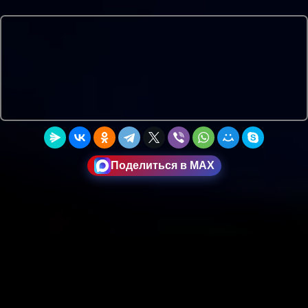
Поделиться в MAX