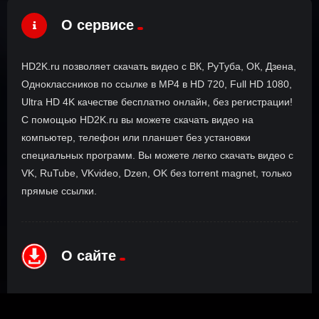
О сервисе
HD2K.ru позволяет скачать видео с ВК, РуТуба, ОК, Дзена,
Одноклассников по ссылке в MP4 в HD 720, Full HD 1080,
Ultra HD 4K качестве бесплатно онлайн, без регистрации!
С помощью HD2K.ru вы можете скачать видео на
компьютер, телефон или планшет без установки
специальных программ. Вы можете легко скачать видео с
VK, RuTube, VKvideo, Dzen, OK без torrent magnet, только
прямые ссылки.
О сайте
Инофрмация о нас, о наших планах и новости сервиса, а
также о нашем браузерном расширении Save4K, где