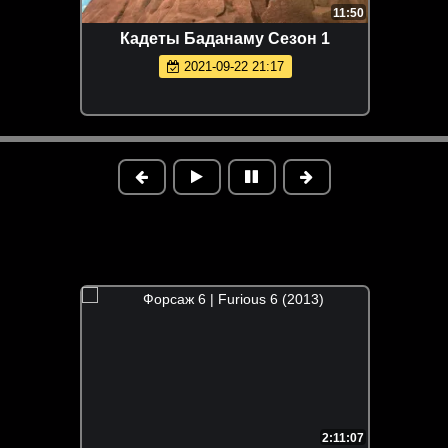
11:50
Кадеты Баданаму Сезон 1
2021-09-22 21:17
2:11:07