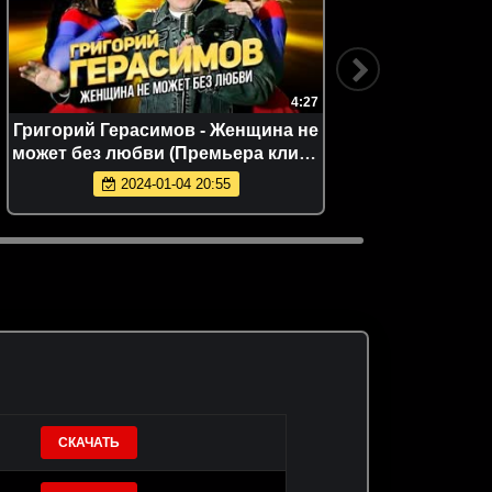
4:27
Григорий Герасимов - Женщина не
KODI 
может без любви (Премьера клипа
2024)
2024-01-04 20:55
СКАЧАТЬ