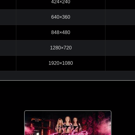
424×240
640×360
848×480
1280×720
1920×1080