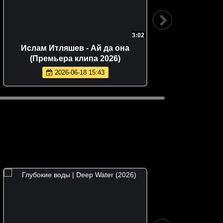
3:02
Ислам Итляшев - Ай да она
Дан
(Премьера клипа 2026)
любов
2026-06-18 15:43