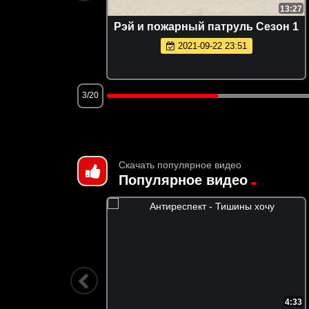
1:04
13:27
й
Рэй и пожарный патруль Сезон 1
2021-09-22 23:51
3/20
Скачать популярное видео
Популярное видео
46:30
4:33