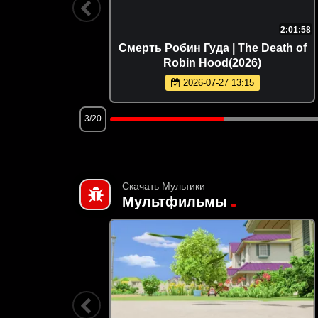
1:47:20
2:01:58
6)
Смерть Робин Гуда | The Death of
Robin Hood(2026)
2026-07-27 13:15
3/20
Скачать Мультики
Мультфильмы