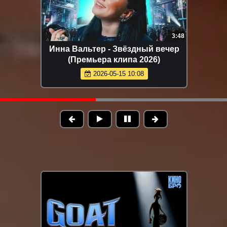
2:22
Полароид (Премьера
Рустам Нахушев - 
клипа 2026)
(Премьера клип
026-06-14 11:22
2026-07-23 1