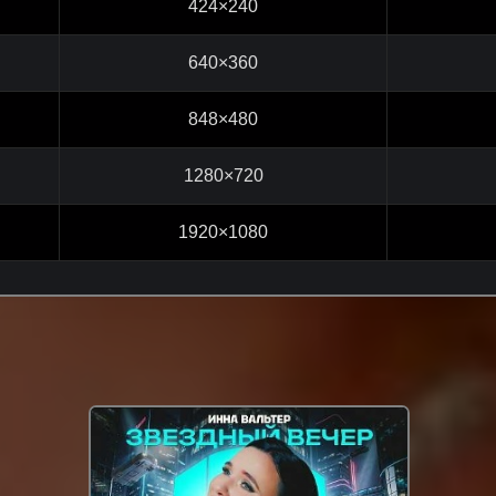
424×240
640×360
848×480
1280×720
1920×1080