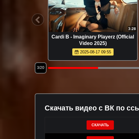
2:49
3:28
истресс
Cardi B - Imaginary Playerz (Official
2)
Video 2025)
2025-08-17 09:55
3/20
Скачать видео с ВК по сс
СКАЧАТЬ