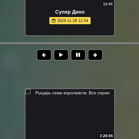
12:41
Супер Дино
2024-11-28 12:54
3:28:06