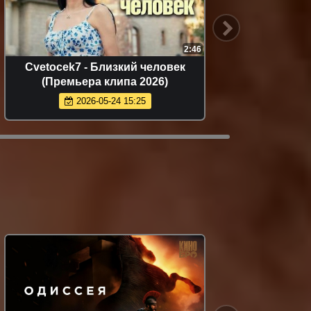
3:37
Кареглазая
Ислам Итляшев - Сердце
а 2026)
(Премьера клипа 2026)
8:07
2026-06-14 11:29