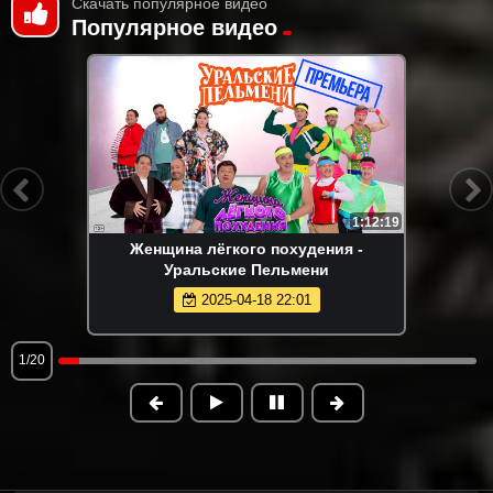
Скачать популярное видео
Популярное видео
1:12:19
Женщина лёгкого похудения -
Уральские Пельмени
2025-04-18 22:01
1/20