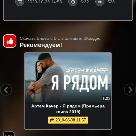
2020-10-26 14:53
6:32
528
Скачать Видео с ВК, вКонтакте, ВКвидео
Рекомендуем!
3:31
Артем Качер - Я рядом (Премьера
клипа 2019)
2019-08-08 11:57