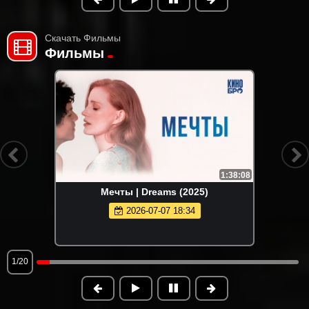
Скачать Фильмы
Фильмы
1:38:08
Мечты | Dreams (2025)
2026-07-07 18:34
1/20