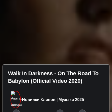
Walk In Darkness - On The Road To
Babylon (Official Video 2020)
Новинки Клипов | Музыки 2025