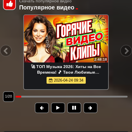
Скачать популярное видео
Популярное видео
2:48:18
🚀 ТОП Музыка 2026: Хиты на Все
Времена! 🎵 Твои Любимые
Исполнители 💎
2026-04-24 09:34
1/20