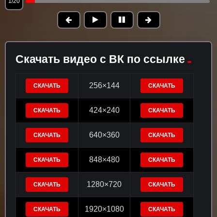
1/20
Скачать видео с ВК по ссылке
256×144
СКАЧАТЬ
СКАЧАТЬ
424×240
СКАЧАТЬ
СКАЧАТЬ
640×360
СКАЧАТЬ
СКАЧАТЬ
848×480
СКАЧАТЬ
СКАЧАТЬ
1280×720
СКАЧАТЬ
СКАЧАТЬ
1920×1080
СКАЧАТЬ
СКАЧАТЬ