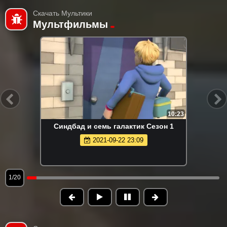
Скачать Мультики
Мультфильмы
10:23
Синдбад и семь галактик Сезон 1
2021-09-22 23:09
1/20