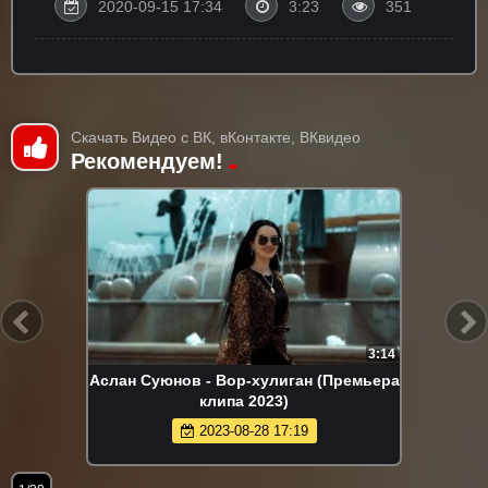
2020-09-15 17:34
3:23
351
Скачать Видео с ВК, вКонтакте, ВКвидео
Рекомендуем!
3:14
Аслан Суюнов - Вор-хулиган (Премьера
клипа 2023)
2023-08-28 17:19