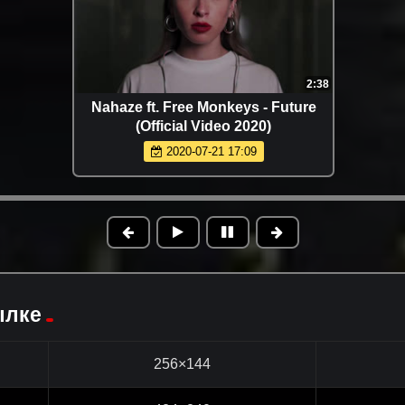
2:38
Nahaze ft. Free Monkeys - Future
(Official Video 2020)
2020-07-21 17:09
ылке
256×144