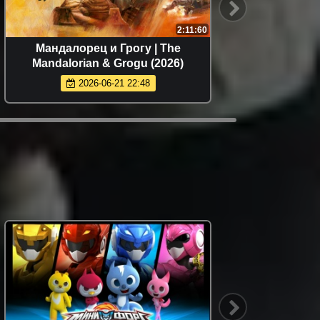
2:11:60
Мандалорец и Грогу | The
Властел
Mandalorian & Grogu (2026)
2026-06-21 22:48