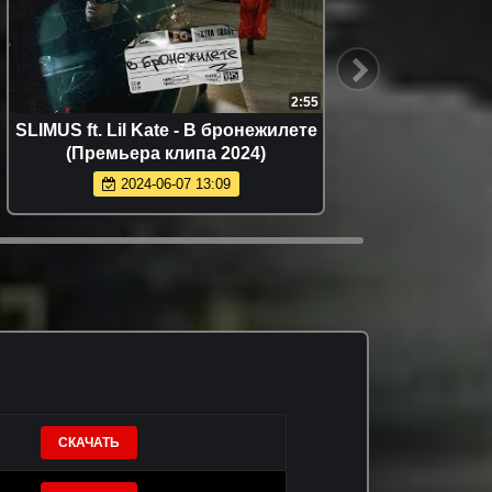
2:55
SLIMUS ft. Lil Kate - В бронежилете
TXT -
(Премьера клипа 2024)
2024-06-07 13:09
СКАЧАТЬ