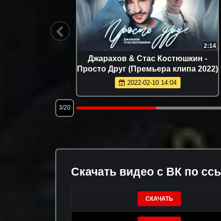
3:36
2:14
- Выше
Джарахов & Стас Костюшкин -
2022)
Просто Друг (Премьера клипа 2022)
2022-02-10 14:04
3/20
Скачать видео с ВК по сс
СКАЧАТЬ