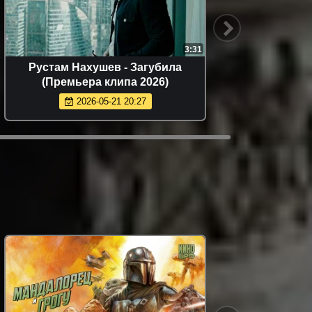
3:31
Рустам Нахушев - Загубила
Фати 
(Премьера клипа 2026)
(
2026-05-21 20:27