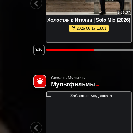
1:21:23
1:36:37
ister's
Холостяк в Италии | Solo Mio (2026)
2026-06-17 13:01
3/20
Скачать Мультики
Мультфильмы