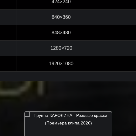
424×240
640×360
848×480
1280×720
1920×1080