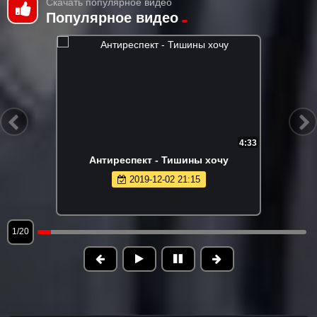
Скачать популярное видео
Популярное видео
4:33
Антиреспект - Тишины хочу
2019-12-02 21:15
1/20