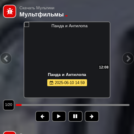
Скачать Мультики
Мультфильмы
12:08
Панда и Антилопа
2025-06-10 14:59
1/20