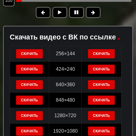
1/20
Скачать видео с ВК по ссылке
256×144
СКАЧАТЬ
СКАЧАТЬ
424×240
СКАЧАТЬ
СКАЧАТЬ
640×360
СКАЧАТЬ
СКАЧАТЬ
848×480
СКАЧАТЬ
СКАЧАТЬ
1280×720
СКАЧАТЬ
СКАЧАТЬ
1920×1080
СКАЧАТЬ
СКАЧАТЬ