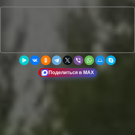
Поделиться в MAX