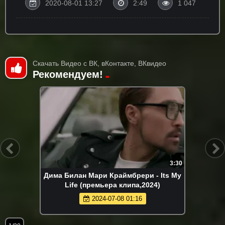
2020-08-01 13:27
2:49
1 047
Скачать Видео с ВК, вКонтакте, ВКвидео
Рекомендуем!
3:30
Дима Билан Мари Краймбрери - Its My
Life (премьера клипа,2024)
2024-07-08 01:16