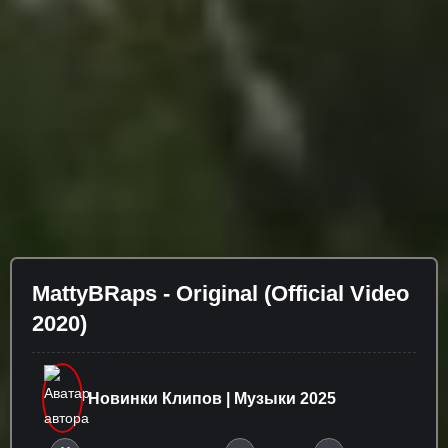
MattyBRaps - Original (Official Video
2020)
Новинки Клипов | Музыки 2025