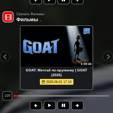
Скачать Фильмы
Фильмы
1:39:46
GOAT: Мечтай по-крупному | GOAT
(2026)
2026-06-01 17:19
1/20