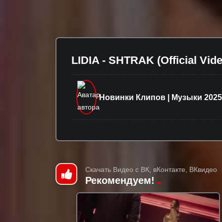
LIDIA - SHTRAK (Official Vid
Новинки Клипов | Музыки 2025
Скачать Видео с ВК, вКонтакте, ВКвидео
Рекомендуем!