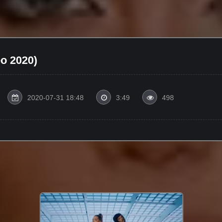
eo 2020)
2020-07-31 18:48
3:49
498