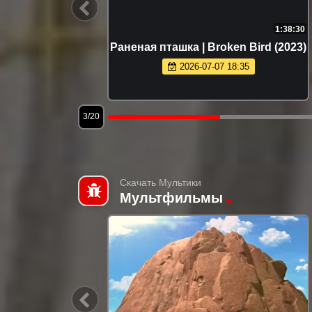
1:36:32
1:38:30
d Light
Раненая пташка | Broken Bird (2023)
2026-07-07 18:35
3/20
Скачать Мультики
Мультфильмы