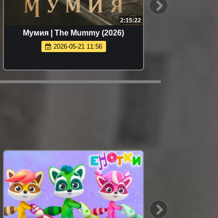
2:15:22
Мумия | The Mummy (2026)
Истор
2026-05-21 11:56