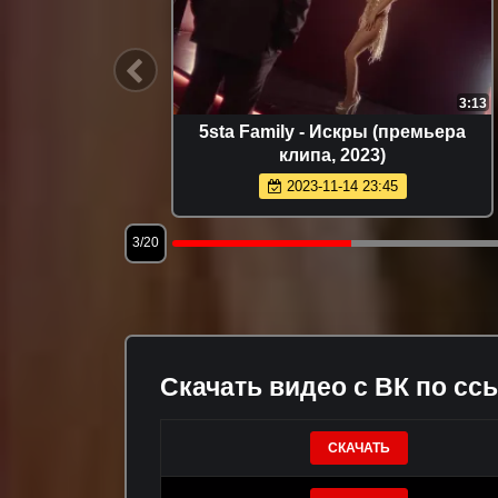
3:41
3:13
ial Music
5sta Family - Искры (премьера
клипа, 2023)
2023-11-14 23:45
3/20
Скачать видео с ВК по сс
СКАЧАТЬ