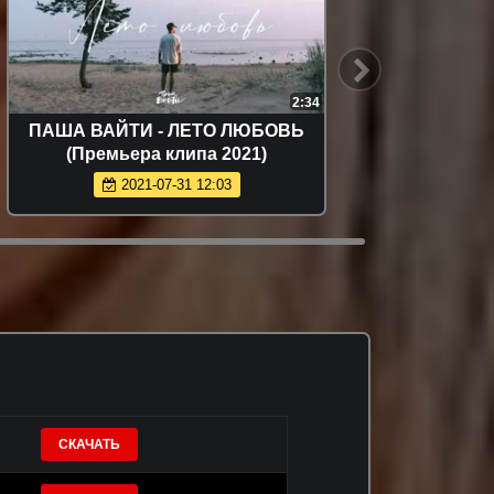
2:34
ПАША ВАЙТИ - ЛЕТО ЛЮБОВЬ
Тони 
(Премьера клипа 2021)
2021-07-31 12:03
СКАЧАТЬ