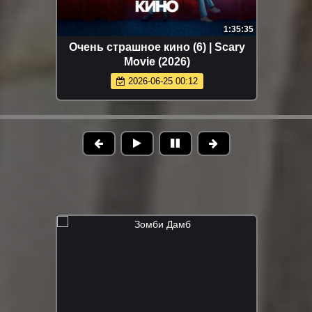
1:35:35
Очень страшное кино (6) | Scary
Movie (2026)
2026-06-25 00:12