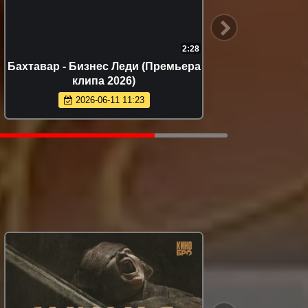
2:28
Бахтавар - Бизнес Леди (Премьера
Пропага
клипа 2026)
2026-06-11 11:23