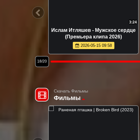
3:15
3:24
ульфия
Ислам Итляшев - Мужское сердце
Премьера
(Премьера клипа 2026)
2026-05-15 09:58
18/20
Скачать Фильмы
Фильмы