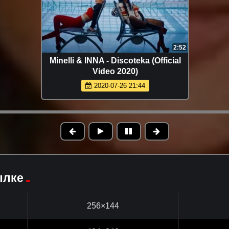
2:52
Minelli & INNA - Discoteka (Official
Video 2020)
2020-07-26 21:44
ылке
256×144