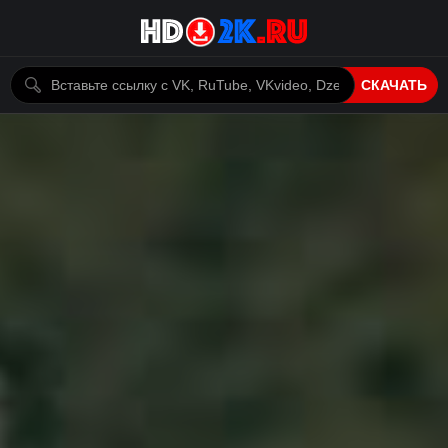
СКАЧАТЬ