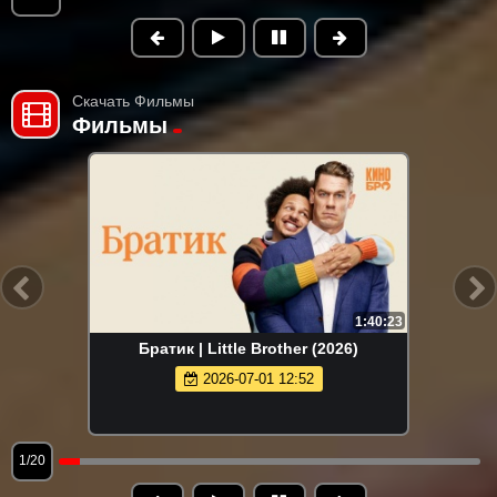
Скачать Фильмы
Фильмы
1:40:23
Братик | Little Brother (2026)
2026-07-01 12:52
1/20