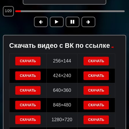
1/20
Скачать видео с ВК по ссылке
256×144
СКАЧАТЬ
СКАЧАТЬ
424×240
СКАЧАТЬ
СКАЧАТЬ
640×360
СКАЧАТЬ
СКАЧАТЬ
848×480
СКАЧАТЬ
СКАЧАТЬ
1280×720
СКАЧАТЬ
СКАЧАТЬ