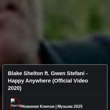
Blake Shelton ft. Gwen Stefani -
Happy Anywhere (Official Video
2020)
Новинки Клипов | Музыки 2025