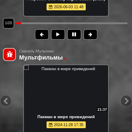
2026-06-03 11:48
1/20
Скачать Мультики
Мультфильмы
21:37
Пакман в мире привидений
2024-11-28 17:35