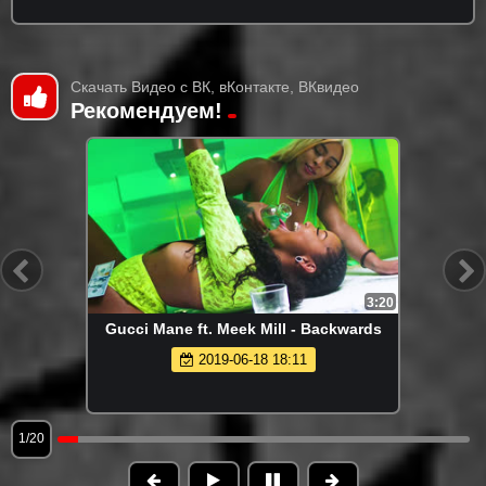
Скачать Видео с ВК, вКонтакте, ВКвидео
Рекомендуем!
3:20
Gucci Mane ft. Meek Mill - Backwards
2019-06-18 18:11
1/20