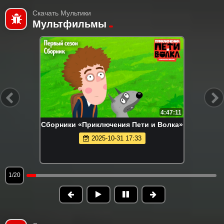
Скачать Мультики
Мультфильмы
4:47:11
Сборники «Приключения Пети и Волка»
2025-10-31 17:33
1/20