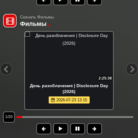
Скачать Фильмы
Фильмы
2:25:38
День разоблачения | Disclosure Day
(2026)
2026-07-23 13:15
1/20