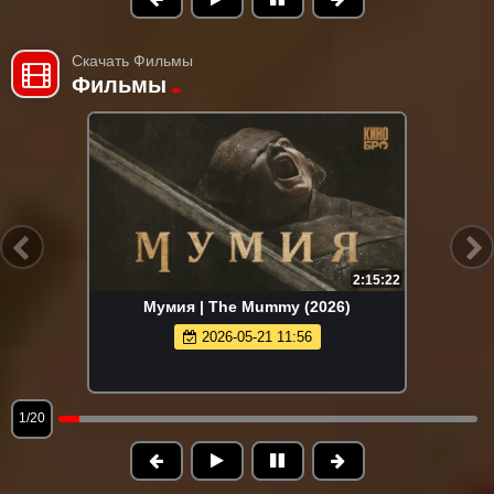
Скачать Фильмы
Фильмы
2:15:22
Мумия | The Mummy (2026)
2026-05-21 11:56
1/20