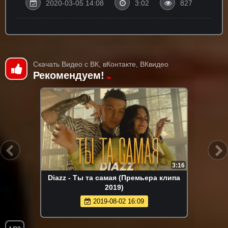
2020-03-05 14:08
3:02
827
Скачать Видео с ВК, вКонтакте, ВКвидео
Рекомендуем!
3:16
Diazz - Ты та самая (Премьера клипа
2019)
2019-08-02 16:09