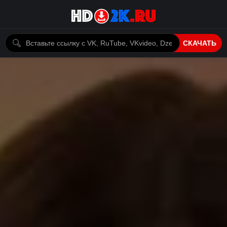
СКАЧАТЬ