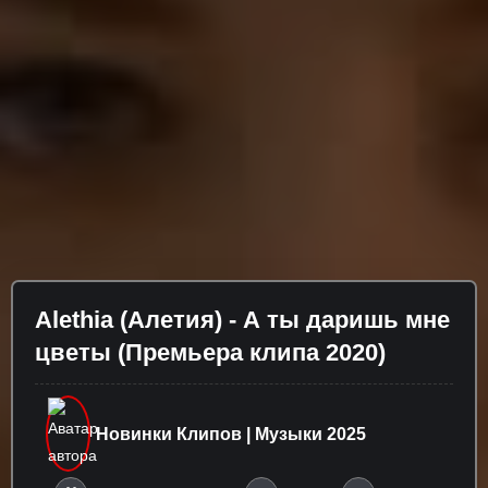
Alethia (Алетия) - А ты даришь мне
цветы (Премьера клипа 2020)
Новинки Клипов | Музыки 2025