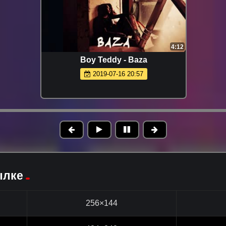
4:12
Boy Teddy - Baza
2019-07-16 20:57
ылке
256×144