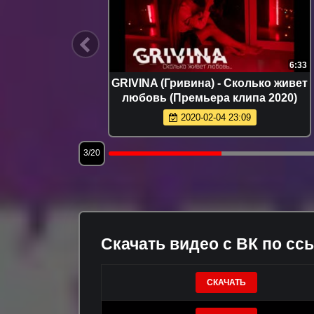
3:48
6:33
- This Is
GRIVINA (Гривина) - Сколько живет
19)
любовь (Премьера клипа 2020)
2020-02-04 23:09
3/20
Скачать видео с ВК по сс
СКАЧАТЬ