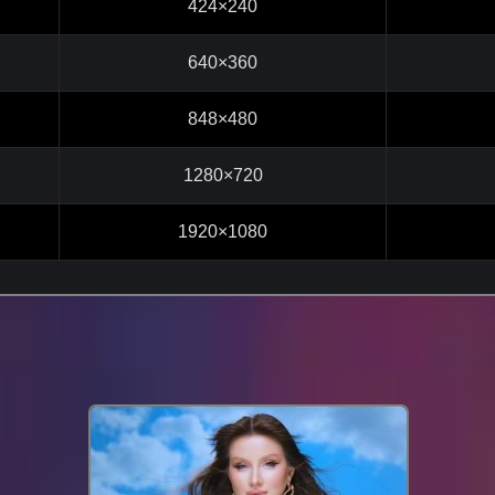
424×240
640×360
848×480
1280×720
1920×1080