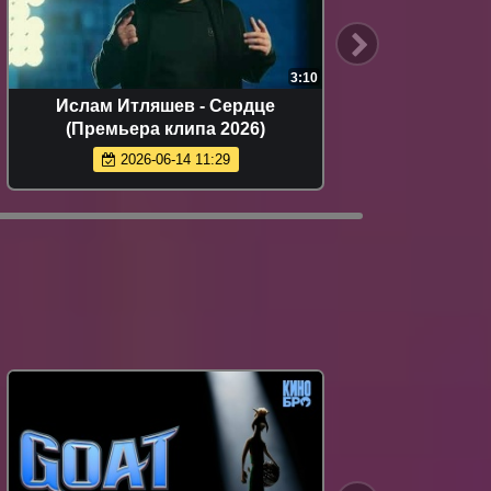
3:10
Ислам Итляшев - Сердце
Руст
(Премьера клипа 2026)
(
2026-06-14 11:29