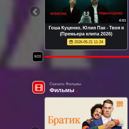
3:24
4:01
 сердце
Гоша Куценко, Юлия Пак - Твоя я
6)
(Премьера клипа 2026)
2026-05-21 11:24
9/20
Скачать Фильмы
Фильмы