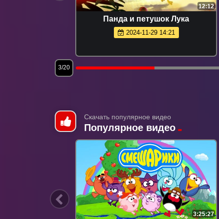
4:47:11
12:12
Пети и
Панда и петушок Лука
2024-11-29 14:21
3/20
Скачать популярное видео
Популярное видео
7:04
3:25:27