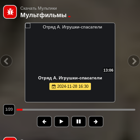
Скачать Мультики
Мультфильмы
13:06
Отряд А. Игрушки-спасатели
2024-11-28 16:30
1/20