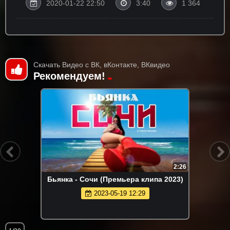
2020-01-22 22:50
3:40
1 364
Скачать Видео с ВК, вКонтакте, ВКвидео
Рекомендуем!
2:26
Бьянка - Сочи (Премьера клипа 2023)
2023-05-19 12:29