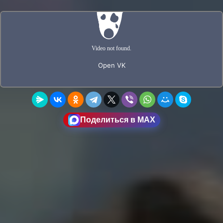
Поделиться в MAX