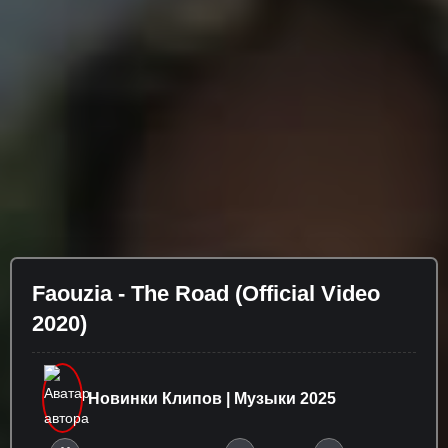
Faouzia - The Road (Official Video
2020)
Новинки Клипов | Музыки 2025