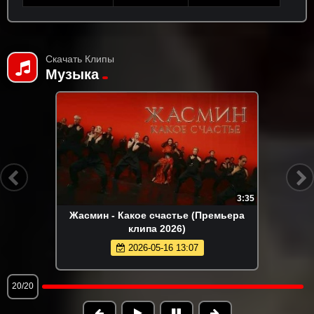
Скачать Клипы
Музыка
3:35
2
ера
Tural Everest - Отравляешь ядом
(Премьера клипа 2026)
2026-05-28 13:22
1/20