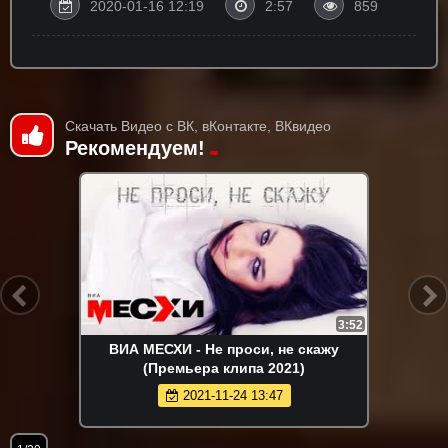
2020-01-16 12:19
2:57
859
Скачать Видео с ВК, вКонтакте, ВКвидео
Рекомендуем!
3:52
ВИА МЕСХИ - Не проси, не скажу
(Премьера клипа 2021)
2021-11-24 13:47