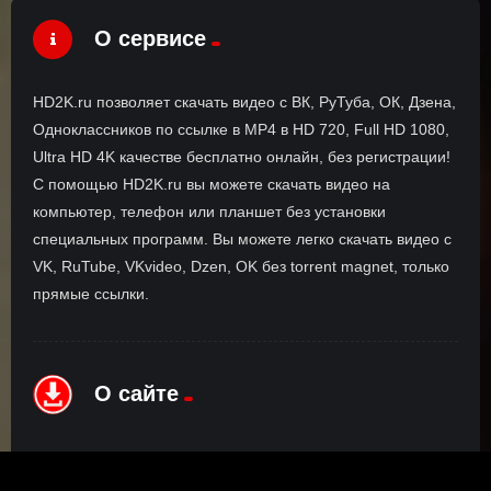
О сервисе
HD2K.ru позволяет скачать видео с ВК, РуТуба, ОК, Дзена,
Одноклассников по ссылке в MP4 в HD 720, Full HD 1080,
Ultra HD 4K качестве бесплатно онлайн, без регистрации!
С помощью HD2K.ru вы можете скачать видео на
компьютер, телефон или планшет без установки
специальных программ. Вы можете легко скачать видео с
VK, RuTube, VKvideo, Dzen, OK без torrent magnet, только
прямые ссылки.
О сайте
Инофрмация о нас, о наших планах и новости сервиса, а
также о нашем браузерном расширении Save4K, где