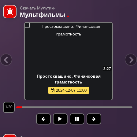
Скачать Мультики
Мультфильмы
3:27
Простоквашино. Финансовая
грамотность
2024-12-07 11:00
1/20