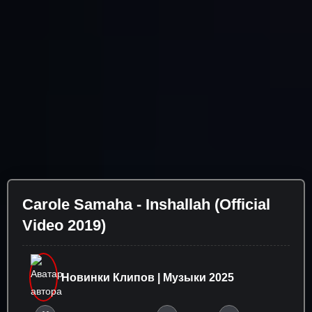
Carole Samaha - Inshallah (Official
Video 2019)
Новинки Клипов | Музыки 2025