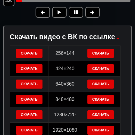
1/20
Скачать видео с ВК по ссылке
256×144
СКАЧАТЬ
СКАЧАТЬ
424×240
СКАЧАТЬ
СКАЧАТЬ
640×360
СКАЧАТЬ
СКАЧАТЬ
848×480
СКАЧАТЬ
СКАЧАТЬ
1280×720
СКАЧАТЬ
СКАЧАТЬ
1920×1080
СКАЧАТЬ
СКАЧАТЬ