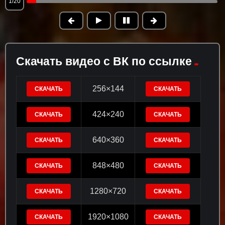
1/20
Скачать видео с ВК по ссылке
256×144
СКАЧАТЬ
СКАЧАТЬ
424×240
СКАЧАТЬ
СКАЧАТЬ
640×360
СКАЧАТЬ
СКАЧАТЬ
848×480
СКАЧАТЬ
СКАЧАТЬ
1280×720
СКАЧАТЬ
СКАЧАТЬ
1920×1080
СКАЧАТЬ
СКАЧАТЬ