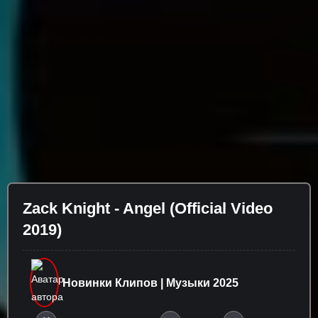
Zack Knight - Angel (Official Video
2019)
Новинки Клипов | Музыки 2025