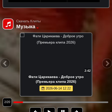
Скачать Клипы
Музыка
2:42
Фати Царикаева - Доброе утро
(Премьера клипа 2026)
2026-06-14 12:22
2/20