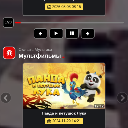
человек 2 | Тор | Первый мститель |
2026-08-03 08:15
Мстители
1/20
Скачать Мультики
Мультфильмы
12:12
Панда и петушок Лука
2024-11-29 14:21