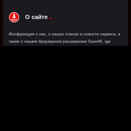
О сайте
Инофрмация о нас, о наших планах и новости сервиса, а
также о нашем браузерном расширении Save4K, где
скачать, как пользоваться.
ПОДРОБНЕЕ
Правообладателям
©
Наш сайт использует Официальный API для просмотра