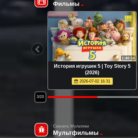
Фильмы
1:46:53
1:40:14
rolina
История игрушек 5 | Toy Story 5
(2026)
2026-07-02 16:31
3/20
Скачать Мультики
Мультфильмы