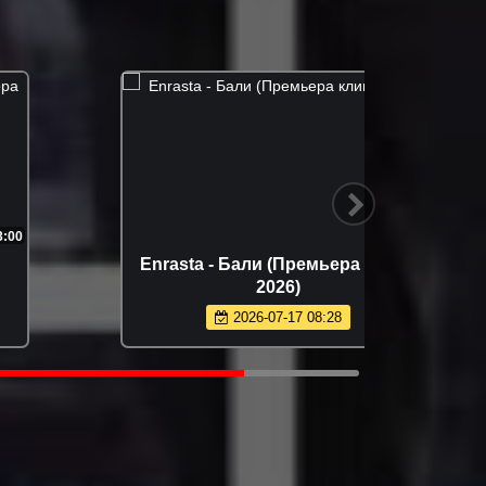
3:25
Enrasta - Бали (Премьера клипа
Фати 
2026)
(
2026-07-17 08:28