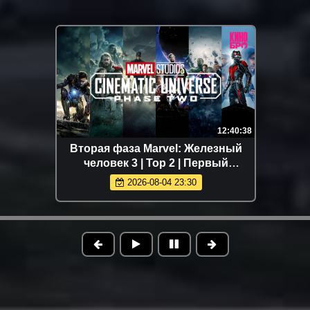
12:40:38
Вторая фаза Marvel: Железный
человек 3 | Тор 2 | Первый
мститель: Другая война | Стражи
2026-08-04 23:30
Галактики | Эра Альтрона |
Человек-мурав