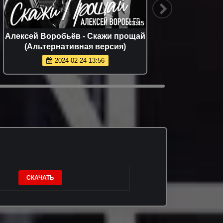
3:45
Алексей Воробьёв - Скажи прощай
Артур
(Альтернативная версия)
(
2024-02-24 13:56
СКАЧАТЬ