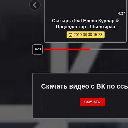
4:06
4:27
 Clip
Сыгырга feat Елена Куулар &
Цэцэндэлгэр - Шынгыраа
(Премьера клипа 2019)
2019-08-30 15:23
3/20
Скачать видео с ВК по сс
СКАЧАТЬ