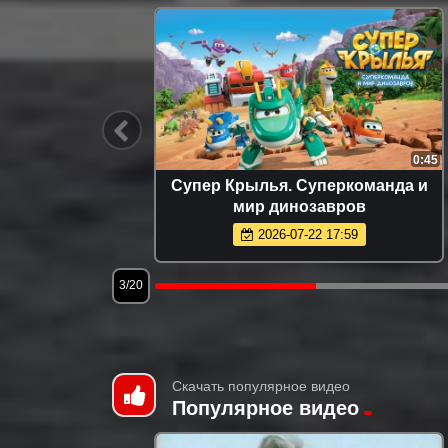
21:37
0:45
ений
Супер Крылья. Суперкоманда и
мир динозавров
2026-07-22 17:59
3/20
Скачать популярное видео
Популярное видео