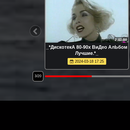
1:48:48
2:40:60
2016)
_*ДискотекА 80-90х ВиДео АлЬбом
Лучшие.*_
2024-03-18 17:25
3/20