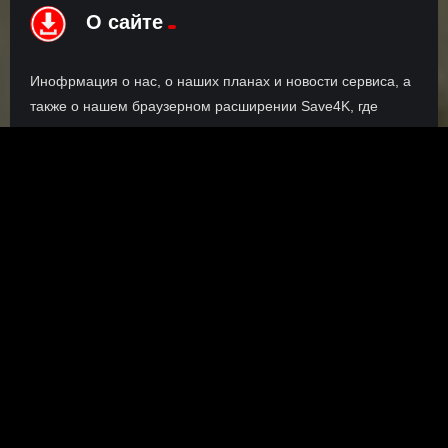
О сайте
Инофрмация о нас, о наших планах и новости сервиса, а
также о нашем браузерном расширении Save4K, где
скачать, как пользоваться.
ПОДРОБНЕЕ
Правообладателям
©
Наш сайт использует Официальный API для просмотра
видео! По поводу блокировки видео обращайтесь