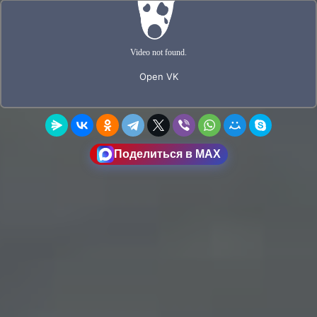
Поделиться в MAX