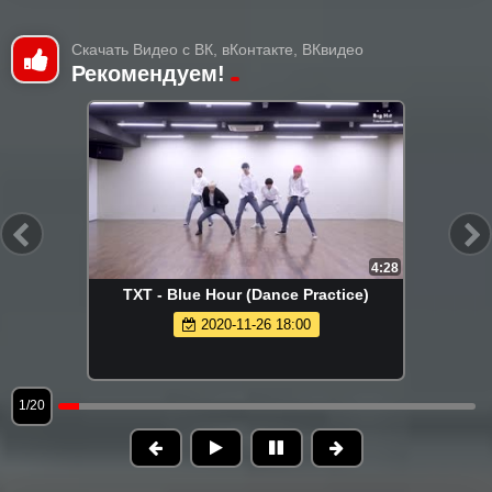
Скачать Видео с ВК, вКонтакте, ВКвидео
Рекомендуем!
4:28
TXT - Blue Hour (Dance Practice)
2020-11-26 18:00
1/20