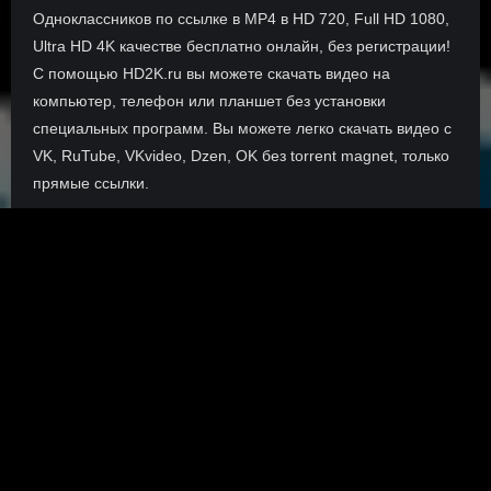
Одноклассников по ссылке в MP4 в HD 720, Full HD 1080,
Ultra HD 4K качестве бесплатно онлайн, без регистрации!
С помощью HD2K.ru вы можете скачать видео на
компьютер, телефон или планшет без установки
специальных программ. Вы можете легко скачать видео с
VK, RuTube, VKvideo, Dzen, OK без torrent magnet, только
прямые ссылки.
О сайте
Инофрмация о нас, о наших планах и новости сервиса, а
также о нашем браузерном расширении Save4K, где
скачать, как пользоваться.