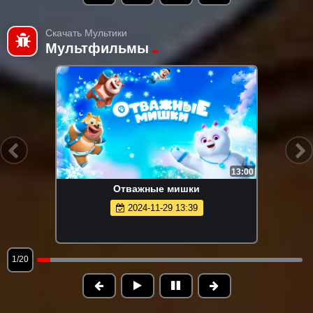
Скачать Мультики
Мультфильмы
13:00
Отважные мишки
2024-11-29 13:39
1/20