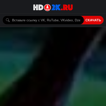
СКАЧАТЬ