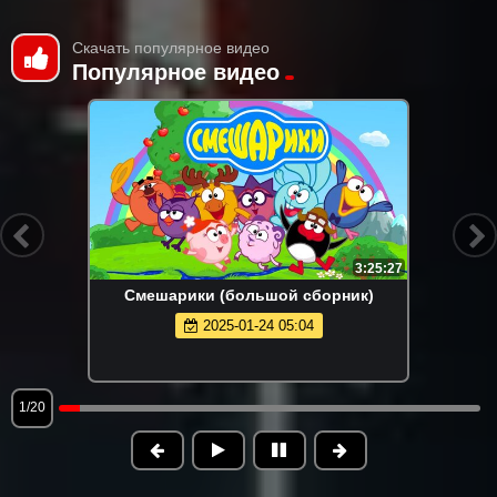
Скачать популярное видео
Популярное видео
3:25:27
Смешарики (большой сборник)
2025-01-24 05:04
1/20