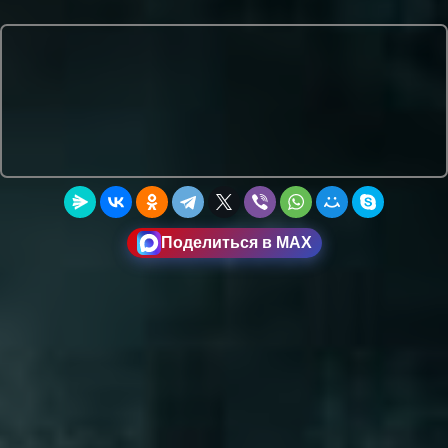
Поделиться в MAX