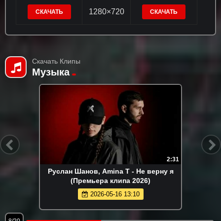
1280×720
СКАЧАТЬ
СКАЧАТЬ
Скачать Клипы
Музыка
2:31
Руслан Шанов, Amina T - Не верну я
(Премьера клипа 2026)
2026-05-16 13:10