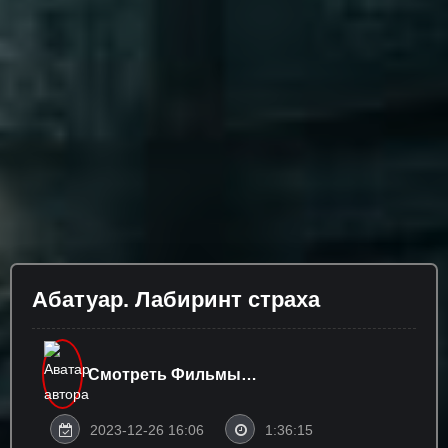
Абатуар. Лабиринт страха
Смотреть Фильмы
Онлайн.Трейлеры.Кино.
2023-12-26 16:06
1:36:15