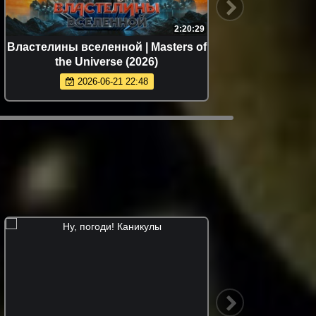
2:20:29
Властелины вселенной | Masters of
Смерть
the Universe (2026)
2026-06-21 22:48