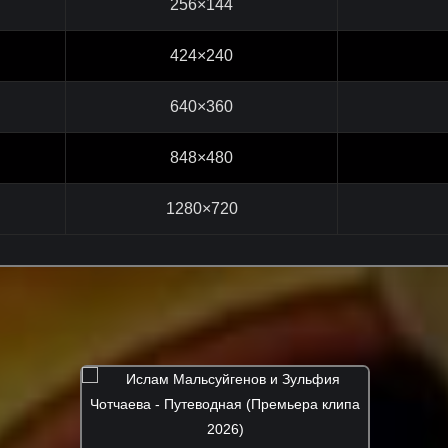
256×144
424×240
640×360
848×480
1280×720