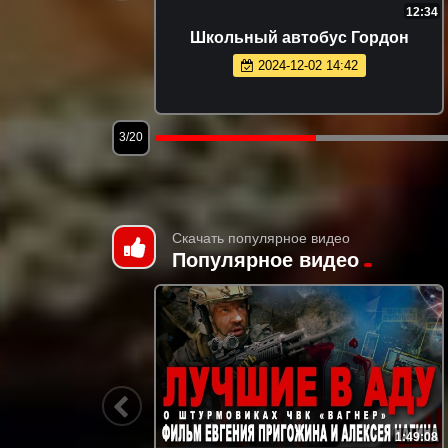
1:08
12:34
а
Школьный автобус Гордон
2024-12-02 14:42
3/20
Скачать популярное видео
Популярное видео
3:12:53
1:49:08