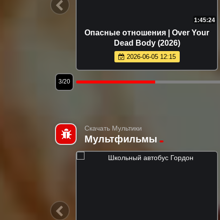
1:47:20
1:45:24
6)
Опасные отношения | Over Your
Dead Body (2026)
2026-06-05 12:15
3/20
Скачать Мультики
Мультфильмы