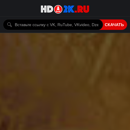
СКАЧАТЬ