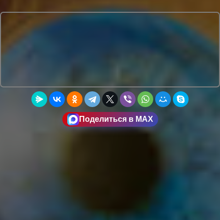
Поделиться в MAX