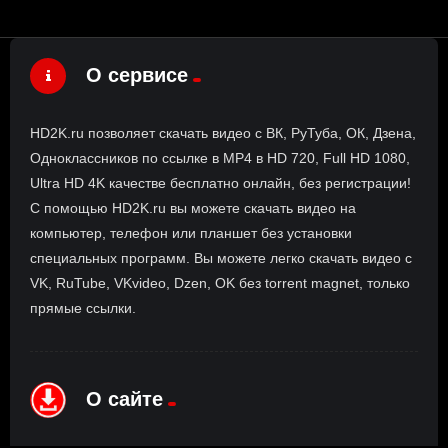
О сервисе
HD2K.ru позволяет скачать видео с ВК, РуТуба, ОК, Дзена,
Одноклассников по ссылке в MP4 в HD 720, Full HD 1080,
Ultra HD 4K качестве бесплатно онлайн, без регистрации!
С помощью HD2K.ru вы можете скачать видео на
компьютер, телефон или планшет без установки
специальных программ. Вы можете легко скачать видео с
VK, RuTube, VKvideo, Dzen, OK без torrent magnet, только
прямые ссылки.
О сайте