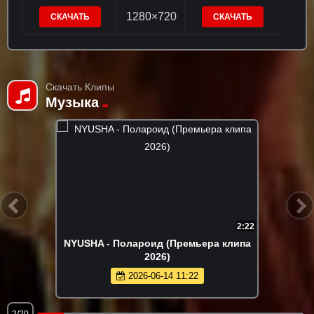
1280×720
СКАЧАТЬ
СКАЧАТЬ
Скачать Клипы
Музыка
2:22
NYUSHA - Полароид (Премьера клипа
2026)
2026-06-14 11:22