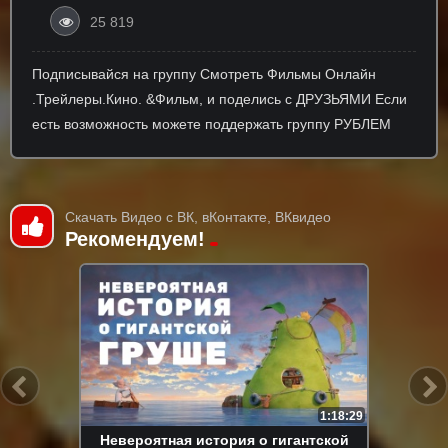
25 819
Подписывайся на группу Смотреть Фильмы Онлайн
.Трейлеры.Кино. &Фильм, и поделись с ДРУЗЬЯМИ Если
есть возможность можете поддержать группу РУБЛЕМ
Скачать Видео с ВК, вКонтакте, ВКвидео
Рекомендуем!
1:18:29
Невероятная история о гигантской