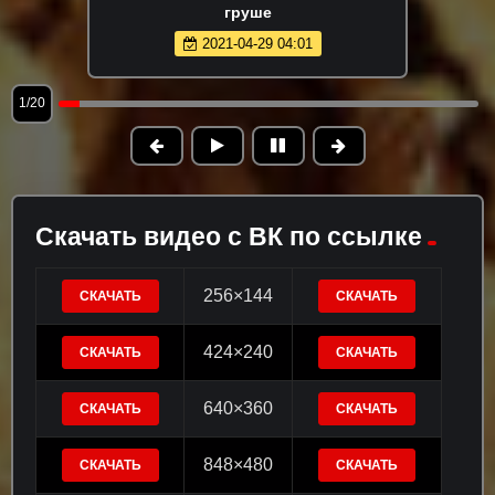
груше
2021-04-29 04:01
1/20
Скачать видео с ВК по ссылке
256×144
СКАЧАТЬ
СКАЧАТЬ
424×240
СКАЧАТЬ
СКАЧАТЬ
640×360
СКАЧАТЬ
СКАЧАТЬ
848×480
СКАЧАТЬ
СКАЧАТЬ