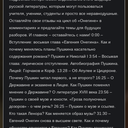
русской литературы, которым могут пользоваться
учителя, ученики, студенты и просто все неравнодушные.
Оставляйте свои отзывы на цикл об «Онегине» в
комментариях и предлагайте темы для будущих
разборов. И главное – оставайтесь с нами! 0:00 –
Вступление: восьмая глава «Евгения Онегина». Как и
почему менялись планы Пушкина касательно
содержания романа? Пушкин и Николай I 3:54 – Восьмая
глава: лирическое отступление. Автобиография Пушкина.
Лицей: Горчаков и Корф. 13:28 – Об Апулее и Цицероне.
Почему Пушкин читал первого, а не второго? 16:25 – О
Державине и экзамене в Лицее. Как Пушкин поменял
мнение о Державине? О литературе XVIII века 23:56 –
Пушкин о своей музе и юности. «Гроза полуночных
дозоров» - о чем речь? 26:25 – Пушкин о музе и ссылке.
Кто такая Ленора? Как меняется образ музы? 31:30 –
Евгений Онегин снова в высшем свете. Как и почему
общество относится к Евгению? Как Пушкин защищает