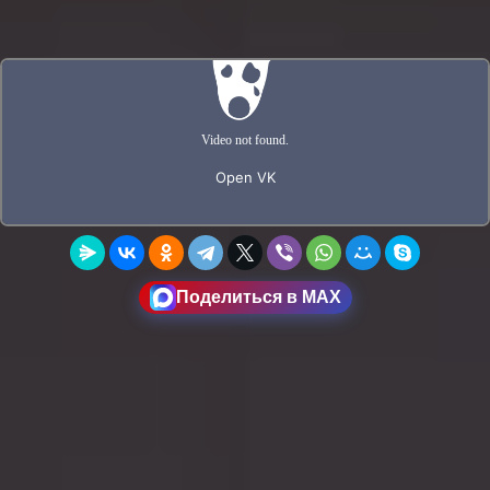
Поделиться в MAX