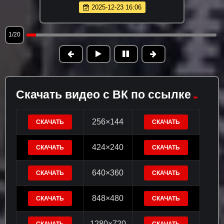
2025-12-23 16:06
1/20
Скачать видео с ВК по ссылке
256×144
СКАЧАТЬ
СКАЧАТЬ
424×240
СКАЧАТЬ
СКАЧАТЬ
640×360
СКАЧАТЬ
СКАЧАТЬ
848×480
СКАЧАТЬ
СКАЧАТЬ
1280×720
СКАЧАТЬ
СКАЧАТЬ