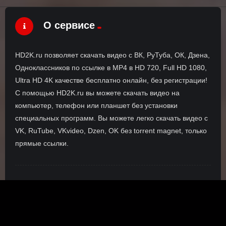
О сервисе
HD2K.ru позволяет скачать видео с ВК, РуТуба, ОК, Дзена,
Одноклассников по ссылке в MP4 в HD 720, Full HD 1080,
Ultra HD 4K качестве бесплатно онлайн, без регистрации!
С помощью HD2K.ru вы можете скачать видео на
компьютер, телефон или планшет без установки
специальных программ. Вы можете легко скачать видео с
VK, RuTube, VKvideo, Dzen, OK без torrent magnet, только
прямые ссылки.
О сайте
Инофрмация о нас, о наших планах и новости сервиса, а