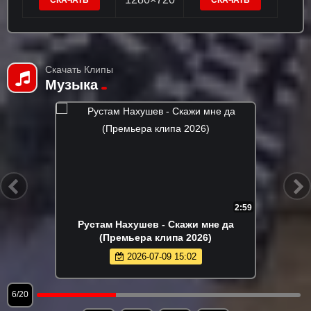
Скачать Клипы
Музыка
2:59
Рустам Нахушев - Скажи мне да
(Премьера клипа 2026)
2026-07-09 15:02
6/20