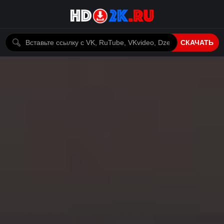
СКАЧАТЬ