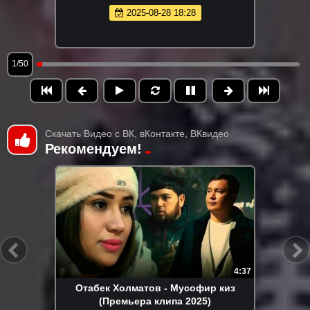
2025-08-28 18:28
1/50
Скачать Видео с ВК, вКонтакте, ВКвидео
Рекомендуем!
4:37
Отабек Холматов - Мусофир киз
(Премьера клипа 2025)