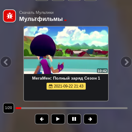
Скачать Мультики
Мультфильмы
10:42
МегаМен: Полный заряд Сезон 1
2021-09-22 21:43
1/20