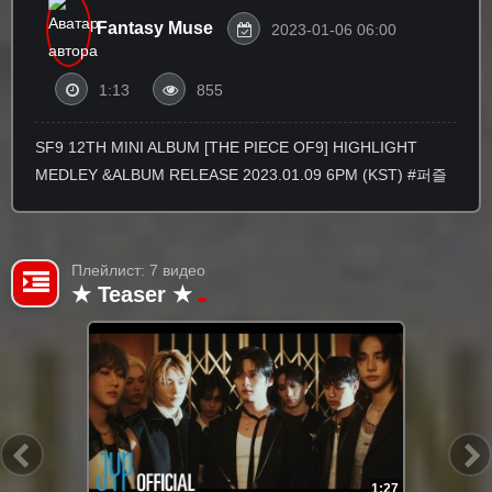
Fantasy Muse
2023-01-06 06:00
1:13
855
SF9 12TH MINI ALBUM [THE PIECE OF9] HIGHLIGHT
MEDLEY &ALBUM RELEASE 2023.01.09 6PM (KST) #퍼즐
Плейлист: 7 видео
★ Teaser ★
1:27