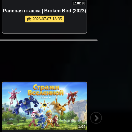
1:38:30
Раненая пташка | Broken Bird (2023)
Человек
Man
2026-07-07 18:35
1:04