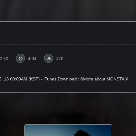
2:50
4:04
470
. 05. 18 00:00AM (KST) - iTunes Download : &More about MONSTA X