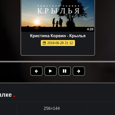
4:20
Кристина Корвин - Крылья
2019-06-28 21:12
ылке
256×144