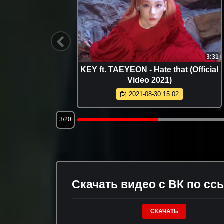
3:46
3:31
упчак) -
KEY ft. TAEYEON - Hate that (Official
а 2020)
Video 2021)
2021-08-30 15:02
3/20
Скачать видео с ВК по сс
СКАЧАТЬ