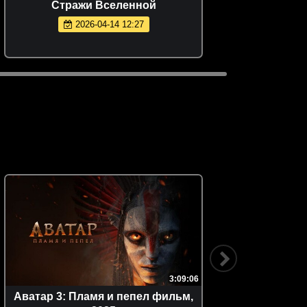
Стражи Вселенной
Игруше
2026-04-14 12:27
3:09:06
Аватар 3: Пламя и пепел фильм,
Ант