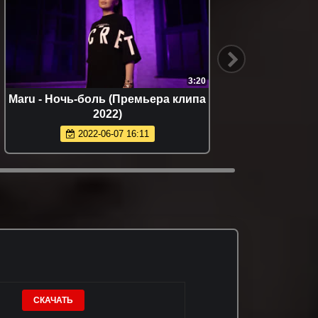
3:20
Maru - Ночь-боль (Премьера клипа
Кям
2022)
2022-06-07 16:11
СКАЧАТЬ