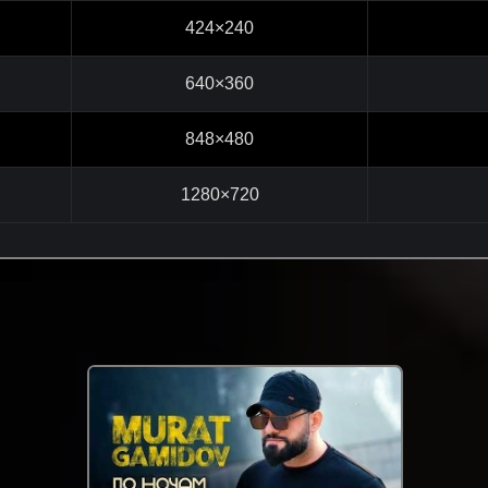
424×240
640×360
848×480
1280×720