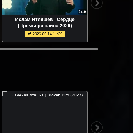
3:10
Ислам Итляшев - Сердце
Ислам
(Премьера клипа 2026)
Чотчае
2026-06-14 11:29